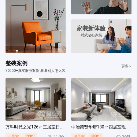
家装新体验
一站式省心家装
整装案例
更多>
70000+真实服务案例 看看别人怎么装
万科时代之光126㎡三居室日式风装修案例
中冶德贤华府130㎡四居室现代简约风装修案例
126m²
130m²
11766
3440
三居室
四居室