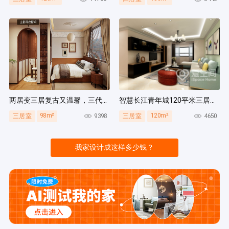
两居变三居复古又温馨，三代人同住无压力，收纳量超绝！
智慧长江青年城120平米三居室现代风装修案例
98m²
120m²
9398
4650
三居室
三居室
我家设计成这样多少钱？