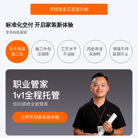
寻找更多五星设计师
标准化交付 开启家装新体验
变革传统家装
天天请假
施工外包
工艺水平
四处奔波
增项不停
跑工地
没保障
不达标
买材料
延期不止
立即开启家装新体验