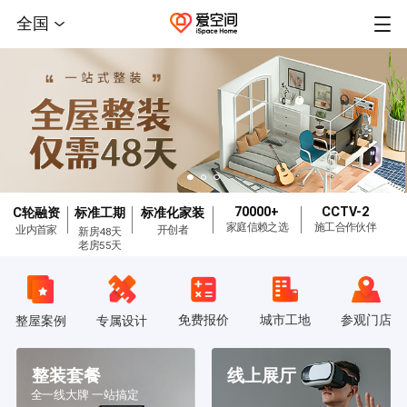
全国
70000+
CCTV-2
C轮融资
标准工期
标准化家装
家庭信赖之选
施工合作伙伴
业内首家
开创者
新房48天
老房55天
免费报价
城市工地
参观门店
整屋案例
专属设计
整装套餐
线上展厅
全一线大牌 一站搞定