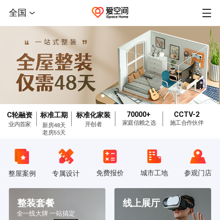
全国
70000+
CCTV-2
C轮融资
标准工期
标准化家装
家庭信赖之选
施工合作伙伴
业内首家
开创者
新房48天
老房55天
免费报价
城市工地
参观门店
整屋案例
专属设计
整装套餐
线上展厅
全一线大牌 一站搞定