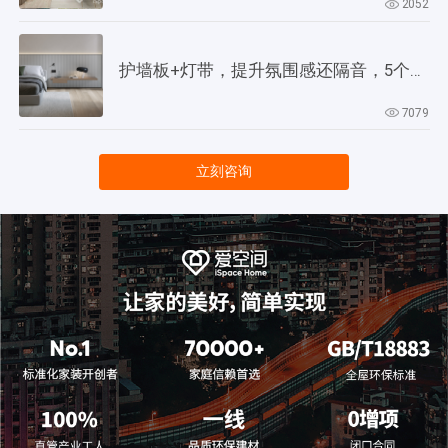
2052
护墙板+灯带，提升氛围感还隔音，5个灵感供参考！
7079
立刻咨询