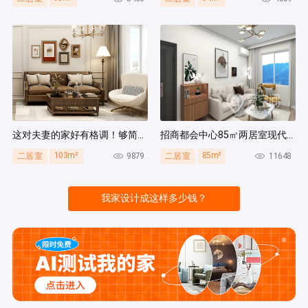
这对夫妻的家好有格调！够简洁还复古，好打扫卫生太贴心~
招商都会中心85㎡两居室现代简约风装修案例
103m²
85m²
9879
11648
二居室
二居室
我家设计成这样多少钱？