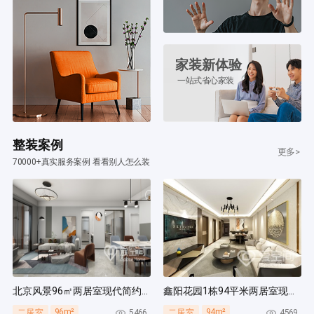
家装新体验
一站式省心家装
整装案例
更多>
70000+真实服务案例 看看别人怎么装
北京风景96㎡两居室现代简约风装修案例
鑫阳花园1栋94平米两居室现代简约风装修案例
96m²
94m²
5466
4569
二居室
二居室