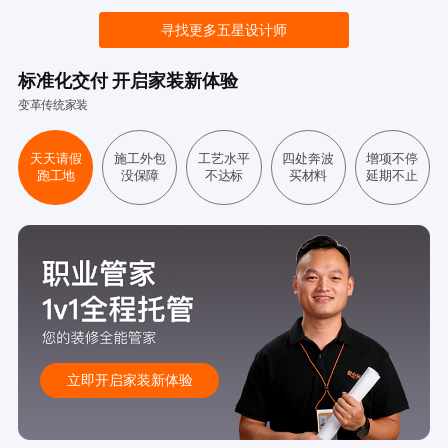
寻找更多五星设计师
标准化交付 开启家装新体验
变革传统家装
天天请假
施工外包
工艺水平
四处奔波
增项不停
跑工地
没保障
不达标
买材料
延期不止
立即开启家装新体验