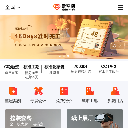
全国
70000+
CCTV-2
C轮融资
标准工期
标准化家装
家庭信赖之选
施工合作伙伴
业内首家
开创者
新房48天
老房55天
免费报价
城市工地
参观门店
整屋案例
专属设计
整装套餐
线上展厅
全一线大牌 一站搞定