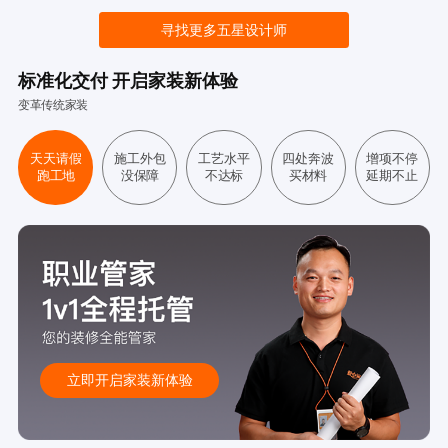
寻找更多五星设计师
标准化交付 开启家装新体验
变革传统家装
天天请假
施工外包
工艺水平
四处奔波
增项不停
跑工地
没保障
不达标
买材料
延期不止
立即开启家装新体验