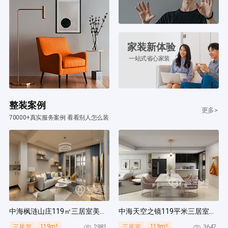
家装新体验
一站式省心家装
整装案例
更多>
70000+真实服务案例 看看别人怎么装
中海枫涟山庄119㎡三居室美式风装修案例
中海天空之镜119平米三居室北欧风装修案例
119m²
119m²
2981
3647
三居室
三居室