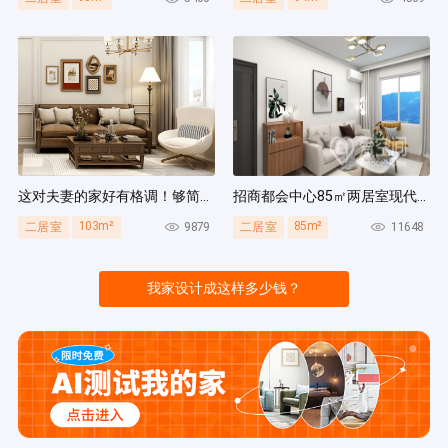
这对夫妻的家好有格调！够简洁还复古，好打扫卫生太贴心~
招商都会中心85㎡两居室现代简约风装修案例
103m²
85m²
9879
11648
二居室
二居室
我家设计成这样多少钱？