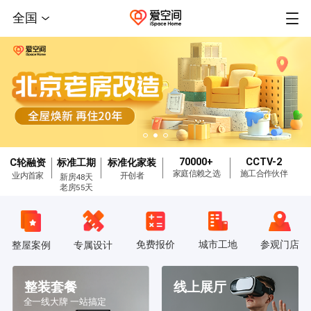
全国
70000+
CCTV-2
C轮融资
标准工期
标准化家装
家庭信赖之选
施工合作伙伴
业内首家
开创者
新房48天
老房55天
免费报价
城市工地
参观门店
整屋案例
专属设计
整装套餐
线上展厅
全一线大牌 一站搞定