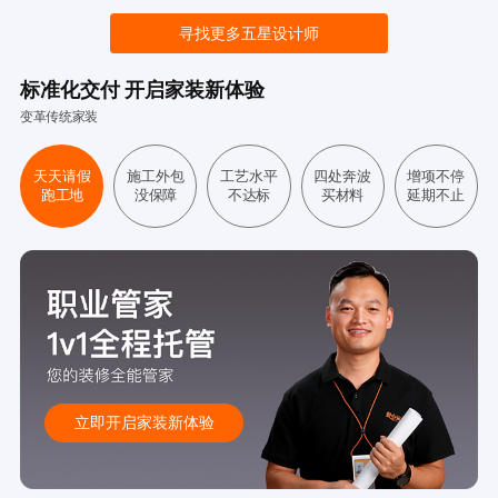
寻找更多五星设计师
标准化交付 开启家装新体验
变革传统家装
天天请假
施工外包
工艺水平
四处奔波
增项不停
跑工地
没保障
不达标
买材料
延期不止
立即开启家装新体验