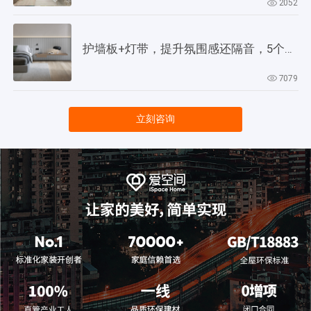
2052
护墙板+灯带，提升氛围感还隔音，5个灵感供参考！
7079
立刻咨询