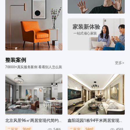
家装新体验
一站式省心家装
整装案例
更多>
70000+真实服务案例 看看别人怎么装
北京风景96㎡两居室现代简约风装修案例
鑫阳花园1栋94平米两居室现代简约风装修案例
96m²
94m²
5466
4569
二居室
二居室