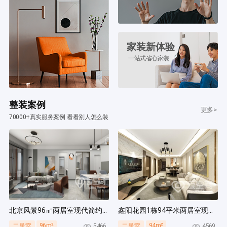
家装新体验
一站式省心家装
整装案例
更多>
70000+真实服务案例 看看别人怎么装
北京风景96㎡两居室现代简约风装修案例
鑫阳花园1栋94平米两居室现代简约风装修案例
96m²
94m²
5466
4569
二居室
二居室