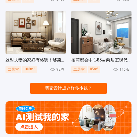
这对夫妻的家好有格调！够简洁还复古，好打扫卫生太贴心~
招商都会中心85㎡两居室现代简约风装修案例
103m²
85m²
9879
11648
二居室
二居室
我家设计成这样多少钱？