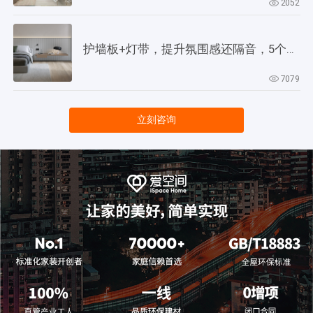
2052
护墙板+灯带，提升氛围感还隔音，5个灵感供参考！
7079
立刻咨询