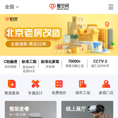
全国
70000+
CCTV-2
C轮融资
标准工期
标准化家装
家庭信赖之选
施工合作伙伴
业内首家
开创者
新房48天
老房55天
免费报价
城市工地
参观门店
整屋案例
专属设计
整装套餐
线上展厅
全一线大牌 一站搞定