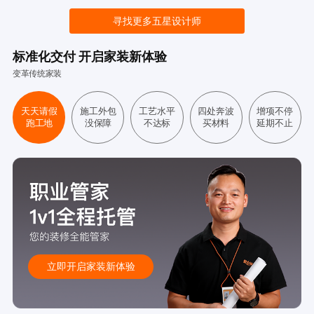
寻找更多五星设计师
标准化交付 开启家装新体验
变革传统家装
天天请假
施工外包
工艺水平
四处奔波
增项不停
跑工地
没保障
不达标
买材料
延期不止
立即开启家装新体验