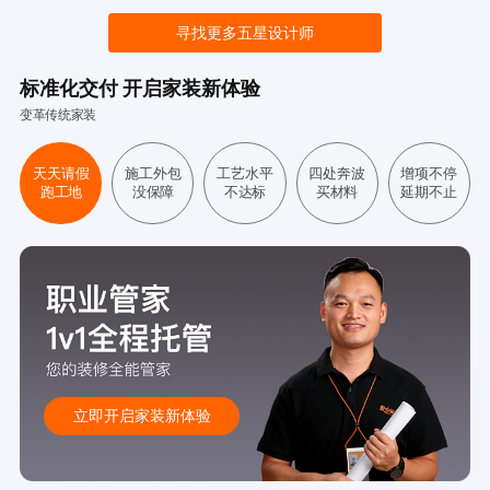
寻找更多五星设计师
标准化交付 开启家装新体验
变革传统家装
天天请假
施工外包
工艺水平
四处奔波
增项不停
跑工地
没保障
不达标
买材料
延期不止
立即开启家装新体验