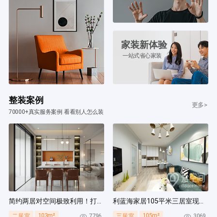
家装新体验
一站式省心家装
整装案例
更多>
70000+真实服务案例 看看别人怎么装
简约两居对空间极致利用！打造多组通顶柜，整齐能装！
利蓝海家居105平米三居室现代简约风装修案例
103m²
105m²
7796
3069
二居室
三居室