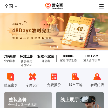
全国
70000+
CCTV-2
C轮融资
标准工期
标准化家装
家庭信赖之选
施工合作伙伴
业内首家
开创者
新房48天
老房55天
免费报价
城市工地
参观门店
整屋案例
专属设计
整装套餐
线上展厅
全一线大牌 一站搞定