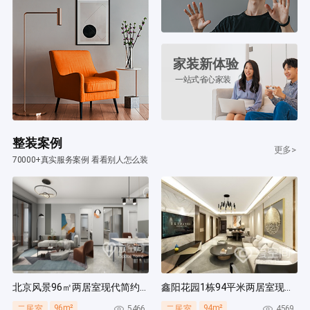
家装新体验
一站式省心家装
整装案例
更多>
70000+真实服务案例 看看别人怎么装
北京风景96㎡两居室现代简约风装修案例
鑫阳花园1栋94平米两居室现代简约风装修案例
96m²
94m²
5466
4569
二居室
二居室