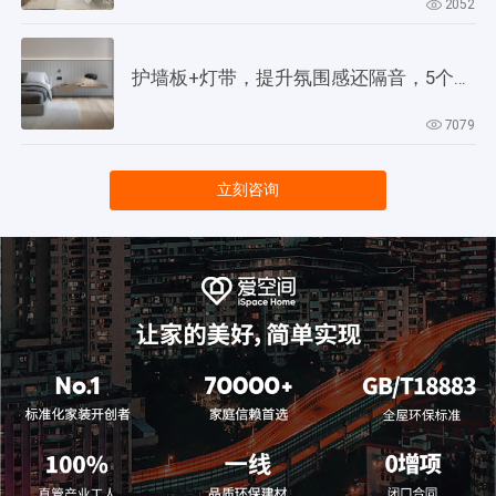
2052
护墙板+灯带，提升氛围感还隔音，5个灵感供参考！
7079
立刻咨询