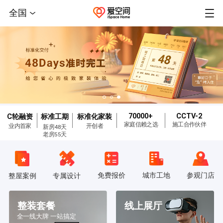
全国
70000+
CCTV-2
C轮融资
标准工期
标准化家装
家庭信赖之选
施工合作伙伴
业内首家
开创者
新房48天
老房55天
免费报价
城市工地
参观门店
整屋案例
专属设计
整装套餐
线上展厅
全一线大牌 一站搞定