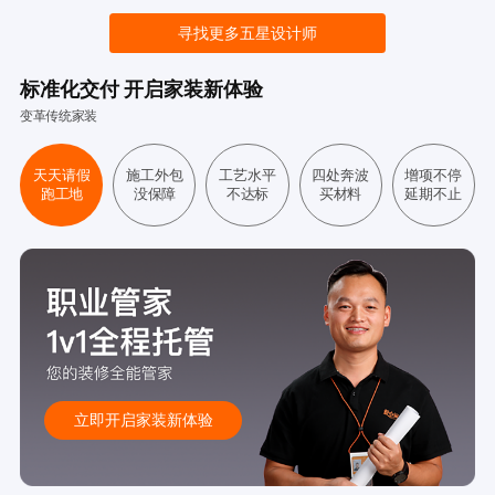
寻找更多五星设计师
标准化交付 开启家装新体验
变革传统家装
天天请假
施工外包
工艺水平
四处奔波
增项不停
跑工地
没保障
不达标
买材料
延期不止
立即开启家装新体验