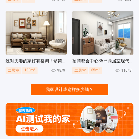
这对夫妻的家好有格调！够简洁还复古，好打扫卫生太贴心~
招商都会中心85㎡两居室现代简约风装修案例
103m²
85m²
9879
11648
二居室
二居室
我家设计成这样多少钱？